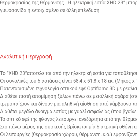
θερμοκρασίας της θέρμανσης . Η ηλεκτρική εστία
XHD
23” μπορ
γυψοσανίδα ή εντοιχισμένο σε άλλη επένδυση.
Αναλυτική Περιγραφή
To
“
XHD
23“αποτελείται από την ηλεκτρική εστία για τοποθέτησ
Οι συνολικές του διαστάσεις είναι 58,4
x
51,8
x
18 εκ. (Μήκος
x
Πατενταρισμένη τεχνολογία οπτικού εφέ
Optiflame
3
D
με ρεαλισ
Διαθέτει πιστή απομίμηση ξύλων πάνω σε μεταλλική σχάρα (σ
τρεμοπαίζουν και δίνουν μια αληθινή αίσθηση από κάρβουνο πο
Διαθέτει μεγάλο άνοιγμα εστίας με γυαλί ασφαλείας (που βγαίνε
Το οπτικό εφέ της φλογας λειτουργεί ανεξάρτητα από την θέρμ
Στο πάνω μέρος της συσκευής βρίσκεται μία διακριτική οθόνη α
Οι λειτουργίες (θερμοκρασία χώρου, θέρμανση, κ.ά.) εμφανίζον