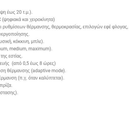
ψη έως 20 τ.μ.).
 (ψηφιακά και χειροκίνητα)
αι ρυθμίσεων θέρμανσης, θερμοκρασίας, επιλογών εφέ φλογας,
ενεργοποίησης.
σική, κόκκινη, μπλε).
mum
,
medium
,
maximum
).
της εστίας.
ευής (από 0,5 έως 8 ώρες)
ηση θέρμανσης (
adaptive
mode
).
ρμανση (π.χ. όταν καλύπτεται).
πρίζα.
άστασης).