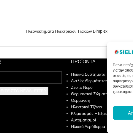
Πλεονεκτηματα Ηλεκτρικων Τζακιων Dimplex
R
ΠΡΟΪΟΝΤΑ
Για να παρέχ
για την απο
Ηλιακά Συστήματα
σε αυτές τις
Αντλίες Θερμότητας
συμπεριφορά
συγκατάθεση
Ζεστό Νερό
ΕΙΤΕ ΣΤΟ NEWSLETTER
χαρακτηριστι
Θερμαντικά Σώματα
Θέρμανση
Ηλεκτρικά Τζάκια
Α
Κλιματισμός – Εξαερισμός
Αυτοματισμοί
Ηλιακά Αερόθερμα