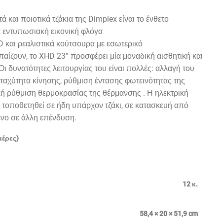
ά και ποιοτικά τζάκια της
Dimplex
είναι το ένθετο
α εντυπωσιακή εικονική φλόγα
D
και ρεαλιστικά κούτσουρα με εσωτερικό
αίζουν, το
XHD
23” προσφέρει μία μοναδική αισθητική και
Οι δυνατότητες λειτουργίας του είναι πολλές: αλλαγή του
 ταχύτητα κίνησης, ρύθμιση έντασης φωτεινότητας της
κή ρύθμιση θερμοκρασίας της θέρμανσης . Η ηλεκτρική
 τοποθετηθεί σε ήδη υπάρχον τζάκι, σε κατασκευή από
ένο σε άλλη επένδυση.
μέρες)
12 κ.
58,4 × 20 × 51,9 cm