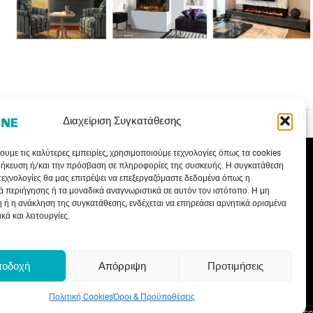
Διαχείριση Συγκατάθεσης
ΤΑ ΝΕΑ ΜΑΣ
ΥΠΗΡΕΣΙΕΣ
ουμε τις καλύτερες εμπειρίες, χρησιμοποιούμε τεχνολογίες όπως τα cookies
θήκευση ή/και την πρόσβαση σε πληροφορίες της συσκευής. Η συγκατάθεση
Ενημερωτικά Άρθρα
Εγγραφή Συνεργάτη
 τεχνολογίες θα μας επιτρέψει να επεξεργαζόμαστε δεδομένα όπως η
Γνωρίζετε ότι…
Τεχνική Υποστήριξη
 περιήγησης ή τα μοναδικά αναγνωριστικά σε αυτόν τον ιστότοπο. Η μη
 ή η ανάκληση της συγκατάθεσης, ενδέχεται να επηρεάσει αρνητικά ορισμένα
Συνεντεύξεις
Εκπαιδευτικά Σεμινάρια
κά και λειτουργίες.
Εκθέσεις
Τρόποι Πληρωμής
Net Metering
Δίκτυο Συνεργατών
Εξοικονομώ Αυτονομώ
ποδοχή
Απόρριψη
Προτιμήσεις
Επιδότηση Ηλιακού 2023
Πολιτική Cookies
Όροι & Προϋποθέσεις