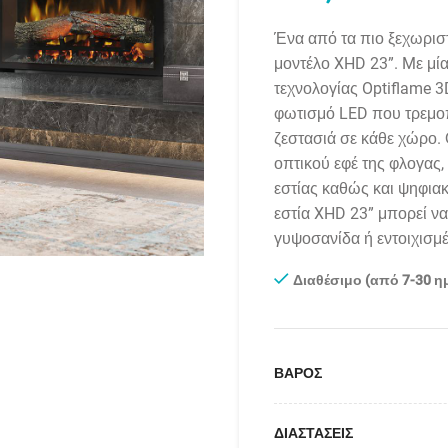
Ένα από τα πιο ξεχωριστ
μοντέλο
XHD
23”.
M
ε μί
τεχνολογίας
Optiflame
3
φωτισμό
LED
που τρεμοπ
ζεστασιά σε κάθε χώρο. 
οπτικού εφέ της φλογας,
εστίας καθώς και ψηφια
εστία
XHD
23” μπορεί να
γυψοσανίδα ή εντοιχισμ
Διαθέσιμο (από 7-30 η
ΒΑΡΟΣ
ΔΙΑΣΤΑΣΕΙΣ