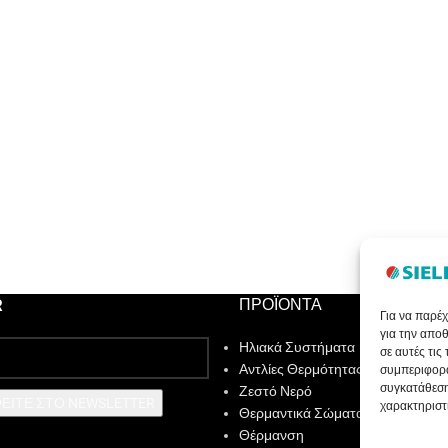
R
ΠΡΟΪΟΝΤΑ
Για να παρέχ
για την απο
Ηλιακά Συστήματα
σε αυτές τις
Αντλίες Θερμότητας
συμπεριφορά
συγκατάθεση
Ζεστό Νερό
ΕΙΤΕ ΣΤΟ NEWSLETTER
χαρακτηριστι
Θερμαντικά Σώματα
Θέρμανση