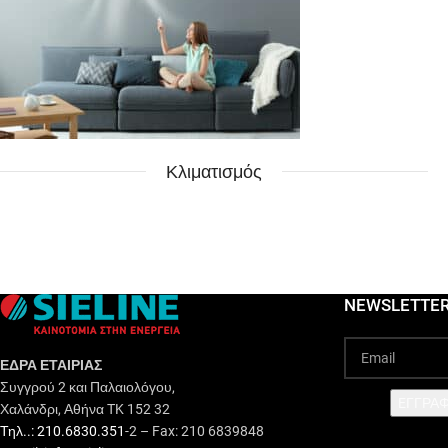
Κλιματισμός
NEWSLETTE
ΕΔΡΑ ΕΤΑΙΡΙΑΣ
Συγγρού 2 και Παλαιολόγου,
EΓΓΡΑΦ
Χαλάνδρι, Αθήνα TK 152 32
Τηλ..: 210.6830.351
-2 – Fax: 210 6839848