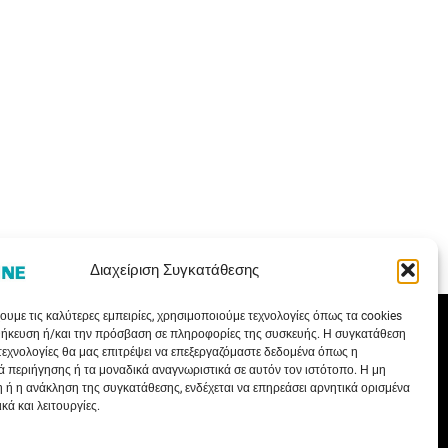
Διαχείριση Συγκατάθεσης
ΤΑ ΝΕΑ ΜΑΣ
ΥΠΗΡΕΣΙΕΣ
ουμε τις καλύτερες εμπειρίες, χρησιμοποιούμε τεχνολογίες όπως τα cookies
θήκευση ή/και την πρόσβαση σε πληροφορίες της συσκευής. Η συγκατάθεση
Ενημερωτικά Άρθρα
Εγγραφή Συνεργάτη
 τεχνολογίες θα μας επιτρέψει να επεξεργαζόμαστε δεδομένα όπως η
Γνωρίζετε ότι…
Τεχνική Υποστήριξη
 περιήγησης ή τα μοναδικά αναγνωριστικά σε αυτόν τον ιστότοπο. Η μη
 ή η ανάκληση της συγκατάθεσης, ενδέχεται να επηρεάσει αρνητικά ορισμένα
Συνεντεύξεις
Εκπαιδευτικά Σεμινάρια
κά και λειτουργίες.
Εκθέσεις
Τρόποι Πληρωμής
Net Metering
Δίκτυο Συνεργατών