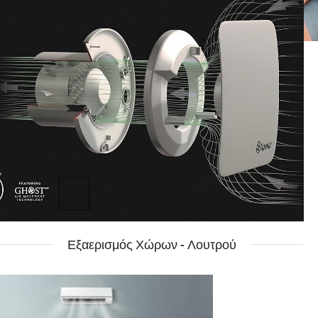
Εξαερισμός Χώρων - Λουτρού