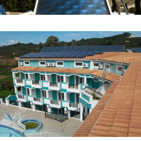
Ηλιακά Συστήματα
Εφαρμογές με Ηλιακούς Θερμοσίφωνες