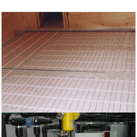
Ηλιακά Συστήματα
Υποστήριξης θέρμανσης & Zεστού Nερού
Θέρμανση Χωρίς Πετρέλαιο