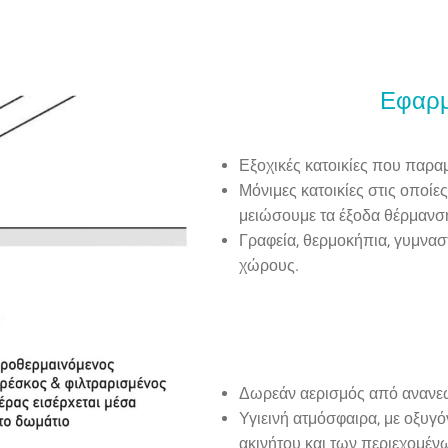
Εφαρμ
Εξοχικές κατοικίες που παραμ
Μόνιμες κατοικίες στις οποίε
μειώσουμε τα έξοδα θέρμανσ
Γραφεία, θερμοκήπια, γυμναστ
χώρους.
Δωρεάν αερισμός από ανανεώ
Υγιεινή ατμόσφαιρα, με οξυγό
ακινήτου και των περιεχομέν