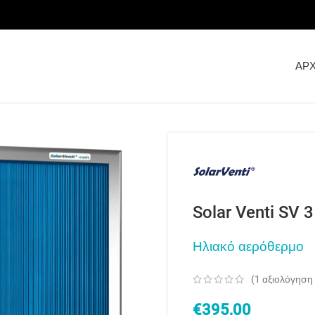
ΑΡΧ
Solar Venti SV 3
Ηλιακό αερόθερμο
(
1
αξιολόγηση
€
395,00