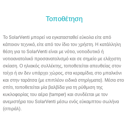
Τοποθέτηση
Το SolarVenti μπορεί να εγκατασταθεί εύκολα είτε από
κάποιον τεχνικό, είτε από τον ίδιο τον χρήστη. Η κατάλληλη
θέση για το SolarVenti είναι με νότιο, νοτιοδυτικό ή
νοτιοανατολικό προσανατολισμό και σε σημείο με ελάχιστη
σκίαση. Ο ηλιακός συλλέκτης, τοποθετείται απευθείας στον
τοίχο ή αν δεν υπάρχει χώρος, στα κεραμίδια, στο μπαλκόνι
και στην ταράτσα (με επιπλέον ειδικά στηρίγματα). Μέσα στο
σπίτι, τοποθετείται μία βαλβίδα για τη ρύθμιση της
κυκλοφορίας του αέρα (tamper) και συνδέεται με τον
ανεμιστήρα του SolarVenti μέσω ενός εύκαμπτου σωλήνα
(σπιράλ).