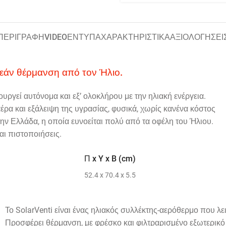
ΠΕΡΙΓΡΑΦΗ
VIDEO
ΕΝΤΥΠΑ
ΧΑΡΑΚΤΗΡΙΣΤΙΚΑ
ΑΞΙΟΛΟΓΗΣΕΙ
ρεάν θέρμανση από τον Ήλιο.
ουργεί αυτόνομα και εξ’ ολοκλήρου με την ηλιακή ενέργεια.
έρα και εξάλειψη της υγρασίας, φυσικά, χωρίς κανένα κόστος
 στην Ελλάδα, η οποία ευνοείται πολύ από τα οφέλη του Ήλιου.
αι πιστοποιήσεις.
Π x Y x B (cm)
52.4 x 70.4 x 5.5
Το SolarVenti είναι ένας ηλιακός συλλέκτης-αερόθερμο που λει
Προσφέρει θέρμανση, με φρέσκο και φιλτραρισμένο εξωτερικό 