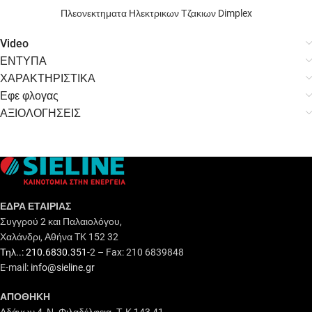
Πλεονεκτηματα Ηλεκτρικων Τζακιων Dimplex
Video
ΕΝΤΥΠΑ
ΧΑΡΑΚΤΗΡΙΣΤΙΚΑ
Εφε φλογας
ΑΞΙΟΛΟΓΗΣΕΙΣ
ΕΔΡΑ ΕΤΑΙΡΙΑΣ
Συγγρού 2 και Παλαιολόγου,
Χαλάνδρι, Αθήνα TK 152 32
Τηλ..: 210.6830.351
-2 – Fax: 210 6839848
E-mail:
info@sieline.gr
ΑΠΟΘΗΚΗ
Αδάνων 4, Ν. Φιλαδέλφεια. Τ.Κ 143 41