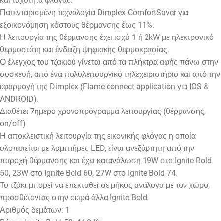
και ταχύτητα φλόγας.
Πατενταρισμένη τεχνολογία Dimplex ComfortSaver για
εξοικονόμηση κόστους θέρμανσης έως 11%.
Η λειτουργία της θέρμανσης έχει ισχύ 1 ή 2kW με ηλεκτρονικό
θερμοστάτη και ένδειξη ψηφιακής θερμοκρασίας.
Ο έλεγχος του τζακιού γίνεται από τα πλήκτρα αφής πάνω στην
συσκευή, από ένα πολυλειτουργικό τηλεχειριστήριο και από την
εφαρμογή της Dimplex (Flame connect application για IOS &
ANDROID).
Διαθέτει 7ήμερο χρονοπρόγραμμα λειτουργίας (θέρμανσης,
on/off)
Η αποκλειστική λειτουργία της εικονικής φλόγας η οποία
υλοποιείται με λαμπτήρες LED, είναι ανεξάρτητη από την
παροχή θέρμανσης και έχει κατανάλωση 19W στο Ignite Bold
50, 23W στο Ignite Bold 60, 27W στο Ignite Bold 74.
Το τζάκι μπορεί να επεκταθεί σε μήκος ανάλογα με τον χώρο,
προσθέτοντας στην σειρά άλλα Ignite Bold.
Αριθμός δεμάτων: 1