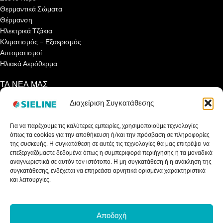
Θερμαντικά Σώματα
Θέρμανση
Ηλεκτρικά Τζάκια
Κλιματισμός – Εξαερισμός
Αυτοματισμοί
Ηλιακά Αερόθερμα
ΤΑ ΝΕΑ ΜΑΣ
Διαχείριση Συγκατάθεσης
Ενημερωτικά Άρθρα
Γνωρίζετε ότι…
Για να παρέχουμε τις καλύτερες εμπειρίες, χρησιμοποιούμε τεχνολογίες
Συνεντεύξεις
όπως τα cookies για την αποθήκευση ή/και την πρόσβαση σε πληροφορίες
Εκθέσεις
της συσκευής. Η συγκατάθεση σε αυτές τις τεχνολογίες θα μας επιτρέψει να
Net Metering
επεξεργαζόμαστε δεδομένα όπως η συμπεριφορά περιήγησης ή τα μοναδικά
Εξοικονομώ Αυτονομώ
αναγνωριστικά σε αυτόν τον ιστότοπο. Η μη συγκατάθεση ή η ανάκληση της
συγκατάθεσης, ενδέχεται να επηρεάσει αρνητικά ορισμένα χαρακτηριστικά
Επιδότηση Ηλιακού 2023
και λειτουργίες.
ΥΠΗΡΕΣΙΕΣ
Εγγραφή Συνεργάτη
Αποδοχή