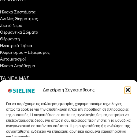
Ηλιακά Συστήματα
Αντλίες Θερμότητας
Ζεστό Νερό
Θερμαντικά Σώματα
Θέρμανση
Ηλεκτρικά Τζάκια
Κλιματισμός – Εξαερισμός
Αυτοματισμοί
Ηλιακά Αερόθερμα
ΤΑ ΝΕΑ ΜΑΣ
Διαχείριση Συγκατάθεσης
Ενημερωτικά Άρθρα
Γνωρίζετε ότι…
Για να παρέχουμε τις καλύτερες εμπειρίες, χρησιμοποιούμε τεχνολογίες
Συνεντεύξεις
όπως τα cookies για την αποθήκευση ή/και την πρόσβαση σε πληροφορίες
Εκθέσεις
της συσκευής. Η συγκατάθεση σε αυτές τις τεχνολογίες θα μας επιτρέψει να
Net Metering
επεξεργαζόμαστε δεδομένα όπως η συμπεριφορά περιήγησης ή τα μοναδικά
Εξοικονομώ Αυτονομώ
αναγνωριστικά σε αυτόν τον ιστότοπο. Η μη συγκατάθεση ή η ανάκληση της
συγκατάθεσης, ενδέχεται να επηρεάσει αρνητικά ορισμένα χαρακτηριστικά
Επιδότηση Ηλιακού 2023