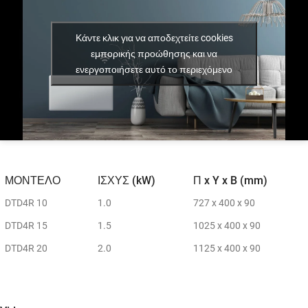
Κάντε κλικ για να αποδεχτείτε cookies
εμπορικής προώθησης και να
ενεργοποιήσετε αυτό το περιεχόμενο
ΜΟΝΤΕΛΟ
ΙΣΧΥΣ (kW)
Π x Y x B (mm)
ΜΟΝΤΕΛΟ
ΙΣΧΥΣ (kW)
Π x Y x B (mm)
DTD4R 10
1.0
727 x 400 x 90
DTD4R 15
1.5
1025 x 400 x 90
DTD4R 20
2.0
1125 x 400 x 90