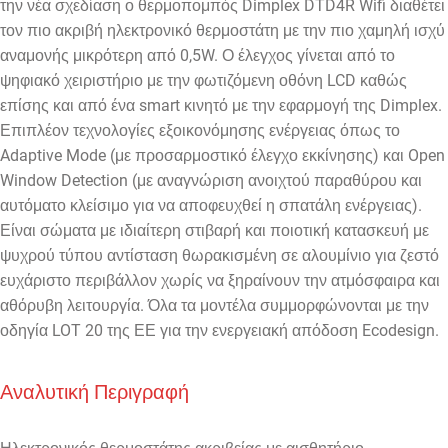
την νέα σχεδίαση ο θερμοπομπός Dimplex DTD4R Wifi διαθέτει
τον πιο ακριβή ηλεκτρονικό θερμοστάτη με την πιο χαμηλή ισχύ
αναμονής μικρότερη από 0,5W. Ο έλεγχος γίνεται από το
ψηφιακό χειριστήριο με την φωτιζόμενη οθόνη LCD καθώς
επίσης και από ένα smart κινητό με την εφαρμογή της Dimplex.
Επιπλέον τεχνολογίες εξοικονόμησης ενέργειας όπως το
Adaptive Mode (με προσαρμοστικό έλεγχο εκκίνησης) και Open
Window Detection (με αναγνώριση ανοιχτού παραθύρου και
αυτόματο κλείσιμο για να αποφευχθεί η σπατάλη ενέργειας).
Είναι σώματα με ιδιαίτερη στιβαρή και ποιοτική κατασκευή με
ψυχρού τύπου αντίσταση θωρακισμένη σε αλουμίνιο για ζεστό
ευχάριστο περιβάλλον χωρίς να ξηραίνουν την ατμόσφαιρα και
αθόρυβη λειτουργία. Όλα τα μοντέλα συμμορφώνονται με την
οδηγία LOT 20 της ΕΕ για την ενεργειακή απόδοση Ecodesign.
Αναλυτική Περιγραφή