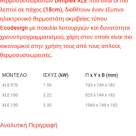
θερμοσυσσωρευτών Dimplex XLE που είναι οι πιο
λεπτοί σε πάχος (18cm), διαθέτουν έναν έξυπνο
ηλεκτρονικό θερμοστάτη ακριβείας τύπου
Εcodesign με ποικιλία λειτουργιών και δυνατότητα
χρονοπρογραμματισμού, χάρη στον οποίο είναι πιο
οικονομικοί στην χρήση τους από τους απλούς
θερμοσυσσωρευτές.
ΜΟΝΤΕΛΟ
ΙΣΧΥΣ (kW)
Π x Y x B (mm)
XLE 070
1.56
703 x 749 x 182
XLE 100
2.22
825 x 749 x 182
XLE 150
3.30
1069 x 749 x 182
Αναλυτική Περιγραφή