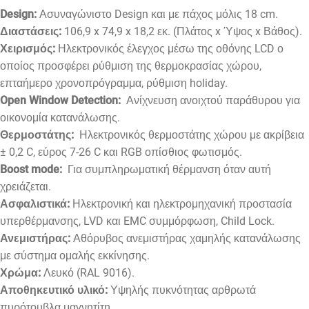
Design:
Ασυναγώνιστο Design και με πάχος μόλις 18 cm.
Διαστάσεις:
106,9 x 74,9 x 18,2 εκ. (Πλάτος x Ύψος x Βάθος).
Χειρισμός:
Ηλεκτρονικός έλεγχος μέσω της οθόνης LCD ο
οποίος προσφέρει ρύθμιση της θερμοκρασίας χώρου,
επταήμερο χρονοπρόγραμμα, ρύθμιση holiday.
Open Window Detection:
Ανίχνευση ανοιχτού παράθυρου για
οικονομία κατανάλωσης.
Θερμοστάτης:
Ηλεκτρονικός θερμοστάτης χώρου με ακρίβεια
± 0,2 C, εύρος 7-26 C και RGB οπίσθιος φωτισμός.
Boost mode:
Για συμπληρωματική θέρμανση όταν αυτή
χρειάζεται.
Ασφαλιστικά:
Ηλεκτρονική και ηλεκτρομηχανική προστασία
υπερθέρμανσης, LVD και EMC συμμόρφωση, Child Lock.
Ανεμιστήρας:
Αθόρυβος ανεμιστήρας χαμηλής κατανάλωσης
με σύστημα ομαλής εκκίνησης.
Χρώμα:
Λευκό (RAL 9016).
Αποθηκευτικό υλικό:
Υψηλής πυκνότητας αρθρωτά
πυρότουβλα μαγνητίτη.