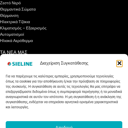
Ζεστό Νερό
Θερμαντικά Σώματα
Θέρμανση
Ηλεκτρικά Τζάκια
Κλιματισμός – Εξαερισμός
Αυτοματισμοί
Ηλιακά Αερόθερμα
ΤΑ ΝΕΑ ΜΑΣ
Διαχείριση Συγκατάθεσης
Ενημερωτικά Άρθρα
Γνωρίζετε ότι…
Για να παρέχουμε τις καλύτερες εμπειρίες, χρησιμοποιούμε τεχνολογίες
Συνεντεύξεις
όπως τα cookies για την αποθήκευση ή/και την πρόσβαση σε πληροφορίες
Εκθέσεις
της συσκευής. Η συγκατάθεση σε αυτές τις τεχνολογίες θα μας επιτρέψει να
Net Metering
επεξεργαζόμαστε δεδομένα όπως η συμπεριφορά περιήγησης ή τα μοναδικά
Εξοικονομώ Αυτονομώ
αναγνωριστικά σε αυτόν τον ιστότοπο. Η μη συγκατάθεση ή η ανάκληση της
Επιδότηση Ηλιακού 2023
συγκατάθεσης, ενδέχεται να επηρεάσει αρνητικά ορισμένα χαρακτηριστικά
και λειτουργίες.
ΥΠΗΡΕΣΙΕΣ
Εγγραφή Συνεργάτη
Αποδοχή