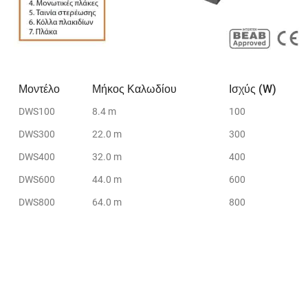
Μοντέλο
Μήκος Καλωδίου
Ισχύς (W)
DWS100
8.4 m
100
DWS300
22.0 m
300
DWS400
32.0 m
400
DWS600
44.0 m
600
DWS800
64.0 m
800