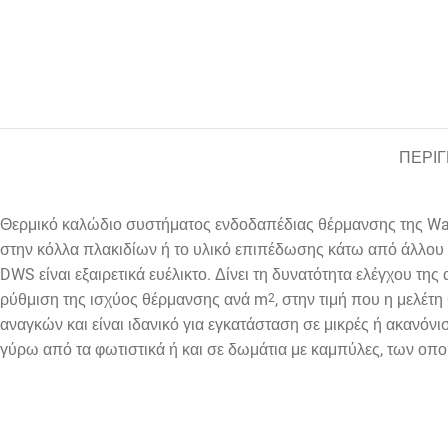
ΠΕΡΙ
Θερμικό καλώδιο συστήματος ενδοδαπέδιας θέρμανσης της Wa
στην κόλλα πλακιδίων ή το υλικό επιπέδωσης κάτω από άλλου
DWS
είναι εξαιρετικά ευέλικτο. Δίνει τη δυνατότητα ελέγχου τ
ρύθμιση της ισχύος θέρμανσης ανά
m
, στην τιμή που η μελέτ
2
αναγκών και είναι ιδανικό για εγκατάσταση σε μικρές ή ακανόνι
γύρω από τα φωτιστικά ή και σε δωμάτια με καμπύλες, των οπ