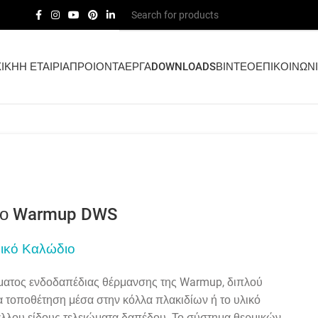
ΙΚΗ
Η ΕΤΑΙΡΙΑ
ΠΡΟΙΟΝΤΑ
ΕΡΓΑ
DOWNLOADS
ΒΙΝΤΕΟ
ΕΠΙΚΟΙΝΩΝ
ιο Warmup DWS
ικό Καλώδιο
ματος ενδοδαπέδιας θέρμανσης της Warmup, διπλού
α τοποθέτηση μέσα στην κόλλα πλακιδίων ή το υλικό
λλου είδους τελειώματα δαπέδου. Το σύστημα θερμικών