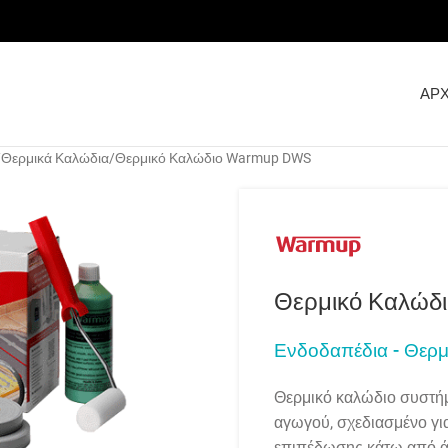
ΑΡΧ
Θερμικά Καλώδια
Θερμικό Καλώδιο Warmup DWS
Θερμικό Καλώδ
Ενδοδαπέδια - Θερμ
Θερμικό καλώδιο συστή
αγωγού, σχεδιασμένο γι
επιπέδωσης κάτω από ά