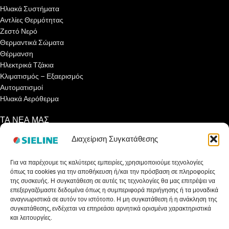
Ηλιακά Συστήματα
Αντλίες Θερμότητας
Ζεστό Νερό
Θερμαντικά Σώματα
Θέρμανση
Ηλεκτρικά Τζάκια
Κλιματισμός – Εξαερισμός
Αυτοματισμοί
Ηλιακά Αερόθερμα
ΤΑ ΝΕΑ ΜΑΣ
Διαχείριση Συγκατάθεσης
Ενημερωτικά Άρθρα
Γνωρίζετε ότι…
Για να παρέχουμε τις καλύτερες εμπειρίες, χρησιμοποιούμε τεχνολογίες
Συνεντεύξεις
όπως τα cookies για την αποθήκευση ή/και την πρόσβαση σε πληροφορίες
Εκθέσεις
της συσκευής. Η συγκατάθεση σε αυτές τις τεχνολογίες θα μας επιτρέψει να
Net Metering
επεξεργαζόμαστε δεδομένα όπως η συμπεριφορά περιήγησης ή τα μοναδικά
Εξοικονομώ Αυτονομώ
αναγνωριστικά σε αυτόν τον ιστότοπο. Η μη συγκατάθεση ή η ανάκληση της
συγκατάθεσης, ενδέχεται να επηρεάσει αρνητικά ορισμένα χαρακτηριστικά
Επιδότηση Ηλιακού 2023
και λειτουργίες.