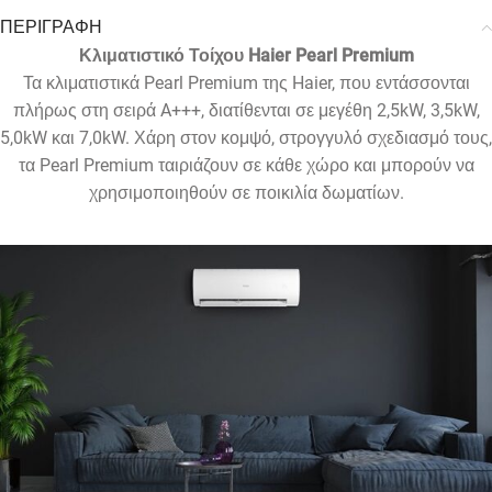
ΠΕΡΙΓΡΑΦΗ
Κλιματιστικό Τοίχου Haier Pearl Premium
Τα κλιματιστικά Pearl Premium της Haier, που εντάσσονται
πλήρως στη σειρά A+++, διατίθενται σε μεγέθη 2,5kW, 3,5kW,
5,0kW και 7,0kW. Χάρη στον κομψό, στρογγυλό σχεδιασμό τους,
τα Pearl Premium ταιριάζουν σε κάθε χώρο και μπορούν να
χρησιμοποιηθούν σε ποικιλία δωματίων.