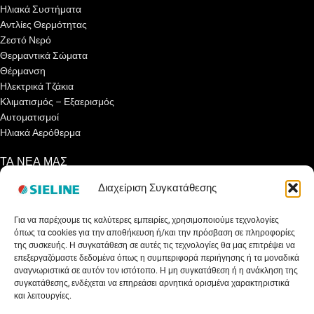
Ηλιακά Συστήματα
Αντλίες Θερμότητας
Ζεστό Νερό
Θερμαντικά Σώματα
Θέρμανση
Ηλεκτρικά Τζάκια
Κλιματισμός – Εξαερισμός
Αυτοματισμοί
Ηλιακά Αερόθερμα
ΤΑ ΝΕΑ ΜΑΣ
Διαχείριση Συγκατάθεσης
Ενημερωτικά Άρθρα
Γνωρίζετε ότι…
Για να παρέχουμε τις καλύτερες εμπειρίες, χρησιμοποιούμε τεχνολογίες
Συνεντεύξεις
όπως τα cookies για την αποθήκευση ή/και την πρόσβαση σε πληροφορίες
Εκθέσεις
της συσκευής. Η συγκατάθεση σε αυτές τις τεχνολογίες θα μας επιτρέψει να
Net Metering
επεξεργαζόμαστε δεδομένα όπως η συμπεριφορά περιήγησης ή τα μοναδικά
Εξοικονομώ Αυτονομώ
αναγνωριστικά σε αυτόν τον ιστότοπο. Η μη συγκατάθεση ή η ανάκληση της
συγκατάθεσης, ενδέχεται να επηρεάσει αρνητικά ορισμένα χαρακτηριστικά
Επιδότηση Ηλιακού 2023
και λειτουργίες.
ΥΠΗΡΕΣΙΕΣ