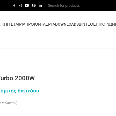
ΙΚΗ
Η ΕΤΑΙΡΙΑ
ΠΡΟΙΟΝΤΑ
ΕΡΓΑ
DOWNLOADS
ΒΙΝΤΕΟ
ΕΠΙΚΟΙΝΩΝ
Turbo 2000W
πομπός δαπέδου
ς πελατών)