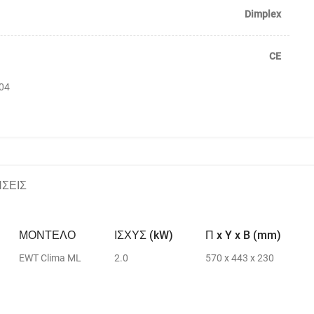
Dimplex
CE
04
ΣΕΙΣ
ΜΟΝΤΕΛΟ
ΙΣΧΥΣ (kW)
Π x Y x B (mm)
EWT Clima ML
2.0
570 x 443 x 230