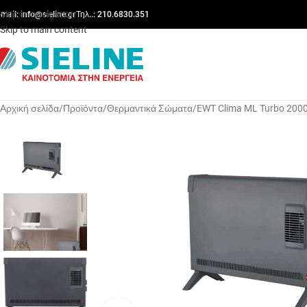
Skip to navigation
-mail:
info@sieline.gr
Τηλ..: 210.6830.351
Skip to main content
Αρχική σελίδα
Προϊόντα
Θερμαντικά Σώματα
EWT Clima ML Turbo 200