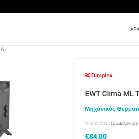
ΑΡΧ
0W
EWT Clima ML 
Μηχανικός Θερμο
(
2
αξιολογήσει
€
84,00