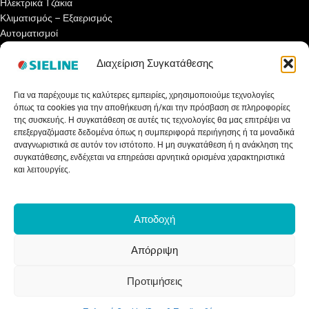
Ηλεκτρικά Τζάκια
Κλιματισμός – Εξαερισμός
Αυτοματισμοί
Ηλιακά Αερόθερμα
Διαχείριση Συγκατάθεσης
ΤΑ ΝΕΑ ΜΑΣ
Για να παρέχουμε τις καλύτερες εμπειρίες, χρησιμοποιούμε τεχνολογίες
Ενημερωτικά Άρθρα
όπως τα cookies για την αποθήκευση ή/και την πρόσβαση σε πληροφορίες
της συσκευής. Η συγκατάθεση σε αυτές τις τεχνολογίες θα μας επιτρέψει να
Γνωρίζετε ότι…
επεξεργαζόμαστε δεδομένα όπως η συμπεριφορά περιήγησης ή τα μοναδικά
Συνεντεύξεις
αναγνωριστικά σε αυτόν τον ιστότοπο. Η μη συγκατάθεση ή η ανάκληση της
Εκθέσεις
συγκατάθεσης, ενδέχεται να επηρεάσει αρνητικά ορισμένα χαρακτηριστικά
Net Metering
και λειτουργίες.
Εξοικονομώ Αυτονομώ
Επιδότηση Ηλιακού 2023
Αποδοχή
ΥΠΗΡΕΣΙΕΣ
Απόρριψη
Εγγραφή Συνεργάτη
Τεχνική Υποστήριξη
Προτιμήσεις
Εκπαιδευτικά Σεμινάρια
Τρόποι Πληρωμής