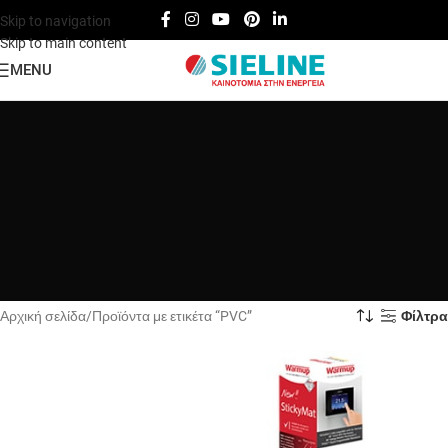
Skip to navigation
Skip to main content
MENU
Αρχική σελίδα
Προϊόντα με ετικέτα “PVC”
Φίλτρα