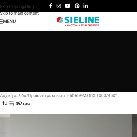
Skip to navigation
Skip to main content
MENU
Αρχική σελίδα
Προϊόντα με ετικέτα “Faber e-MatriX 1000/450”
Φίλτρα