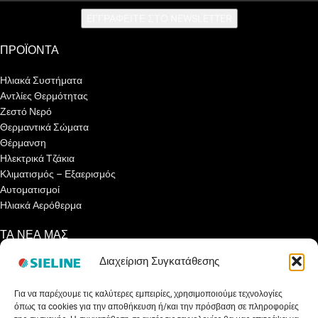
EΓΓΡΑΦΕΙΤΕ ΣΤΟ NEWSLETTER
ΠΡΟΪΟΝΤΑ
Ηλιακά Συστήματα
Αντλίες Θερμότητας
Ζεστό Νερό
Θερμαντικά Σώματα
Θέρμανση
Ηλεκτρικά Τζάκια
Κλιματισμός – Εξαερισμός
Αυτοματισμοί
Ηλιακά Αερόθερμα
ΤΑ ΝΕΑ ΜΑΣ
Διαχείριση Συγκατάθεσης
Ενημερωτικά Άρθρα
Γνωρίζετε ότι…
Για να παρέχουμε τις καλύτερες εμπειρίες, χρησιμοποιούμε τεχνολογίες
Συνεντεύξεις
όπως τα cookies για την αποθήκευση ή/και την πρόσβαση σε πληροφορίες
Εκθέσεις