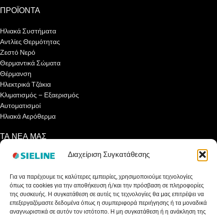
ΠΡΟΪΟΝΤΑ
Ηλιακά Συστήματα
Αντλίες Θερμότητας
Ζεστό Νερό
Θερμαντικά Σώματα
Θέρμανση
Ηλεκτρικά Τζάκια
Κλιματισμός – Εξαερισμός
Αυτοματισμοί
Ηλιακά Αερόθερμα
ΤΑ ΝΕΑ ΜΑΣ
Διαχείριση Συγκατάθεσης
Ενημερωτικά Άρθρα
Γνωρίζετε ότι…
Για να παρέχουμε τις καλύτερες εμπειρίες, χρησιμοποιούμε τεχνολογίες
Συνεντεύξεις
όπως τα cookies για την αποθήκευση ή/και την πρόσβαση σε πληροφορίες
Εκθέσεις
της συσκευής. Η συγκατάθεση σε αυτές τις τεχνολογίες θα μας επιτρέψει να
Net Metering
επεξεργαζόμαστε δεδομένα όπως η συμπεριφορά περιήγησης ή τα μοναδικά
Εξοικονομώ Αυτονομώ
αναγνωριστικά σε αυτόν τον ιστότοπο. Η μη συγκατάθεση ή η ανάκληση της