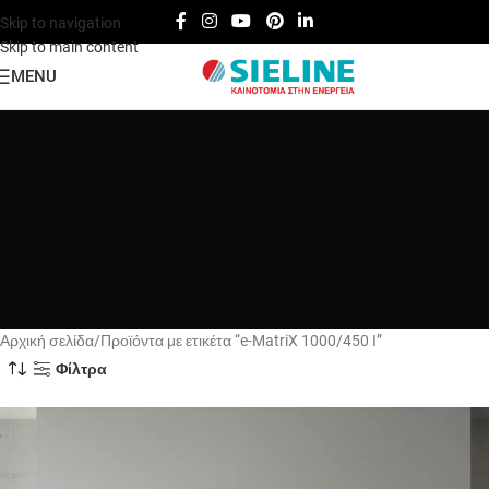
Skip to navigation
Skip to main content
MENU
Αρχική σελίδα
Προϊόντα με ετικέτα “e-MatriX 1000/450 I”
Φίλτρα