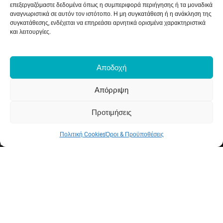
επεξεργαζόμαστε δεδομένα όπως η συμπεριφορά περιήγησης ή τα μοναδικά
Ηλιακά Συστήματα
αναγνωριστικά σε αυτόν τον ιστότοπο. Η μη συγκατάθεση ή η ανάκληση της
συγκατάθεσης, ενδέχεται να επηρεάσει αρνητικά ορισμένα χαρακτηριστικά
Αντλίες Θερμότητας
και λειτουργίες.
Ζεστό Νερό
Θερμαντικά Σώματα
Θέρμανση
Αποδοχή
Ηλεκτρικά Τζάκια
Κλιματισμός – Εξαερισμός
Απόρριψη
Αυτοματισμοί
Ηλιακά Αερόθερμα
Προτιμήσεις
ΤΑ ΝΕΑ ΜΑΣ
Πολιτική Cookies
Όροι & Προϋποθέσεις
Ενημερωτικά Άρθρα
Γνωρίζετε ότι…
Συνεντεύξεις
Εκθέσεις
Net Metering
Εξοικονομώ Αυτονομώ
Επιδότηση Ηλιακού 2023