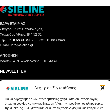
ΕΔΡΑ ΕΤΑΙΡΙΑΣ
Συγγρού 2 και Παλαιολόγου,
Χαλάνδρι, Αθήνα TK 152 32
Τηλ..: 210.6830.351
-2 – Fax: 210 6839848
E-mail:
info@sieline.gr
ΑΠΟΘΗΚΗ
Αδάνων 4, Ν. Φιλαδέλφεια. Τ.Κ 143 41
NEWSLETTER
Διαχείριση Συγκατάθεσης
EΓΓΡΑΦΕΙΤΕ ΣΤΟ NEWSLETTER
Για να παρέχουμε τις καλύτερες εμπειρίες, χρησιμοποιούμε τεχνολογίες
όπως τα cookies για την αποθήκευση ή/και την πρόσβαση σε πληροφορίες
ΠΡΟΪΟΝΤΑ
της συσκευής. Η συγκατάθεση σε αυτές τις τεχνολογίες θα μας επιτρέψει να